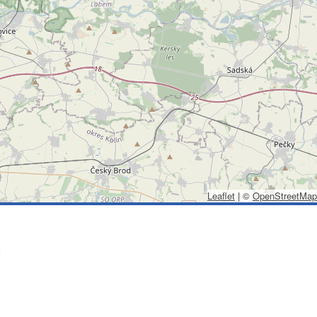
Leaflet
|
©
OpenStreetMap