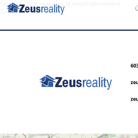
Tato nemovitost neexistuje, již nejspíš byla smazána.
Zpět na hlavní stranu
.
60
ze
zeu