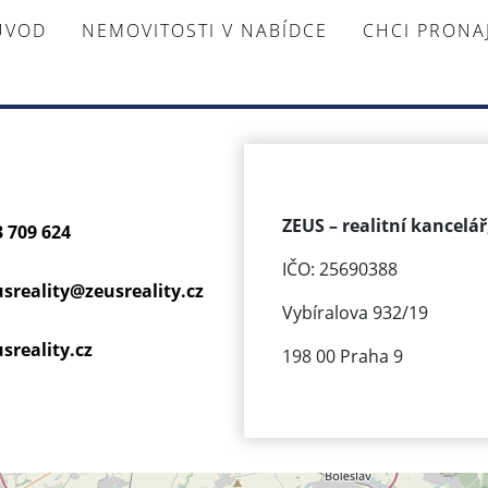
ÚVOD
NEMOVITOSTI V NABÍDCE
CHCI PRON
ZEUS – realitní kancelář,
3 709 624
IČO: 25690388
usreality@
zeusreality.cz
Vybíralova 932/19
sreality.cz
198 00 Praha 9