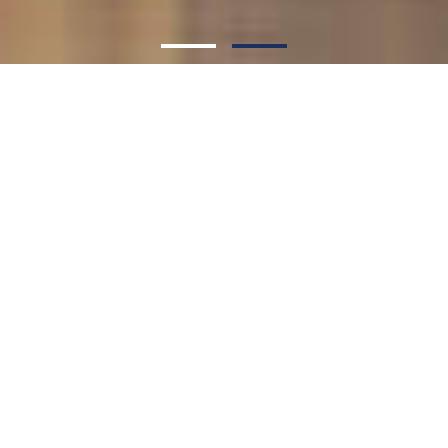
O NÁS
VAŠE REALITNÍ KANCELÁŘ
PRO PRAHU
Pro své klienty v Praze jsem partnerem, který vždy
jedná seriózně, transparentně a s respektem
k jejich potřebám. Zakládám si na pečlivosti,
efektivitě a individuálním přístupu, který umožňuje
dosáhnout skvělých výsledků – od prvotní
konzultace až po úspěšné uzavření obchodu.