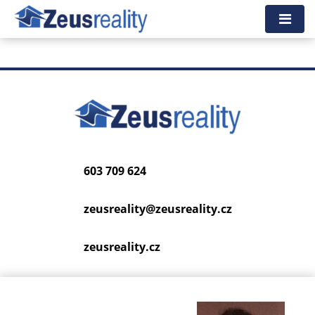
Tato nemovitost neexistuje, již nejspíš byla smazána.
Zpět na hlavní stranu
.
603 709 624
zeusreality@
zeusreality.cz
zeusreality.cz