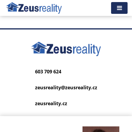
Tato nemovitost neexistuje, již nejspíš byla smazána.
Zpět na hlavní stranu
.
603 709 624
zeusreality@
zeusreality.cz
zeusreality.cz