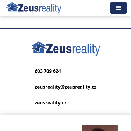
Tato nemovitost neexistuje, již nejspíš byla smazána.
Zpět na hlavní stranu
.
603 709 624
zeusreality@
zeusreality.cz
zeusreality.cz