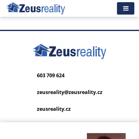
Tato nemovitost neexistuje, již nejspíš byla smazána.
Zpět na hlavní stranu
.
603 709 624
zeusreality@
zeusreality.cz
zeusreality.cz