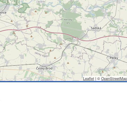
Leaflet
|
©
OpenStreetMap