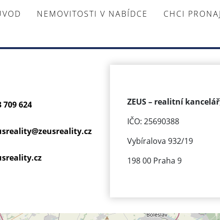
ÚVOD
NEMOVITOSTI V NABÍDCE
CHCI PRON
ZEUS – realitní kancelář,
3 709 624
IČO: 25690388
usreality@
zeusreality.cz
Vybíralova 932/19
sreality.cz
198 00 Praha 9