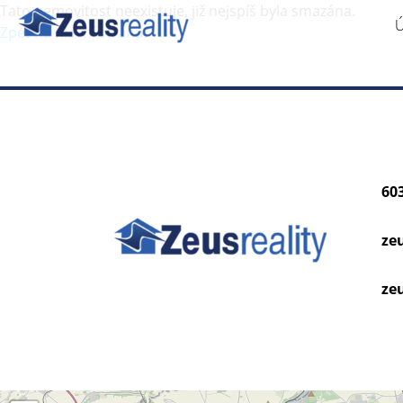
Tato nemovitost neexistuje, již nejspíš byla smazána.
Zpět na hlavní stranu
.
60
ze
zeu