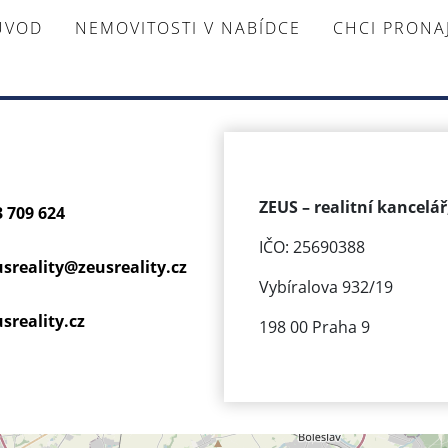
ÚVOD
NEMOVITOSTI V NABÍDCE
CHCI PRON
ZEUS – realitní kancelář,
3 709 624
IČO: 25690388
usreality@
zeusreality.cz
Vybíralova 932/19
sreality.cz
198 00 Praha 9