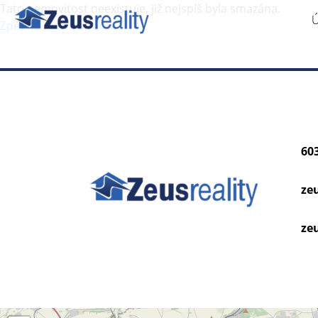
Tato nemovitost neexistuje, již nejspíš byla smazána.
Zpět na hlavní stranu
.
60
ze
zeu