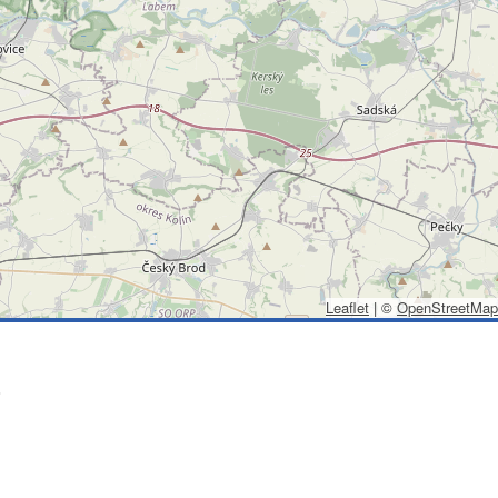
Leaflet
|
©
OpenStreetMap