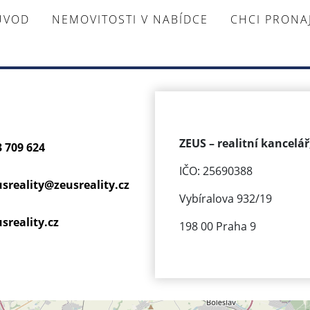
ÚVOD
NEMOVITOSTI V NABÍDCE
CHCI PRON
ZEUS – realitní kancelář,
3 709 624
IČO: 25690388
usreality@
zeusreality.cz
Vybíralova 932/19
sreality.cz
198 00 Praha 9