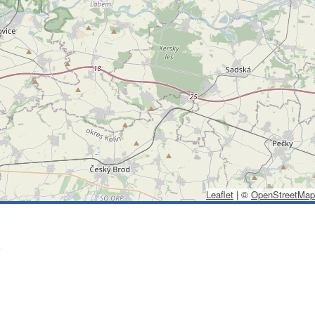
Leaflet
|
©
OpenStreetMap