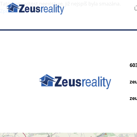
Tato nemovitost neexistuje, již nejspíš byla smazána.
Zpět na hlavní stranu
.
60
ze
zeu