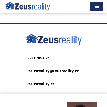
Tato nemovitost neexistuje, již nejspíš byla smazána.
Zpět na hlavní stranu
.
603 709 624
zeusreality@
zeusreality.cz
zeusreality.cz