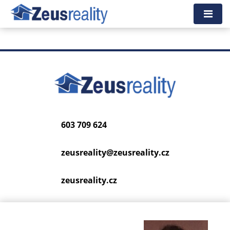
Tato nemovitost neexistuje, již nejspíš byla smazána.
Zpět na hlavní stranu
.
603 709 624
zeusreality@
zeusreality.cz
zeusreality.cz