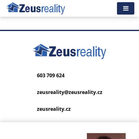
Tato nemovitost neexistuje, již nejspíš byla smazána.
Zpět na hlavní stranu
.
603 709 624
zeusreality@
zeusreality.cz
zeusreality.cz